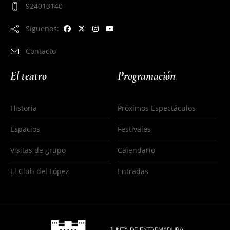
924013140
Síguenos:
Contacto
El teatro
Programación
Historia
Próximos Espectáculos
Espacios
Festivales
Visitas de grupo
Calendario
El Club del López
Entradas