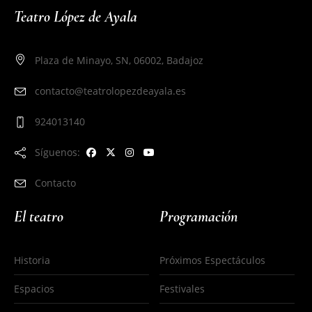
Teatro López de Ayala
Plaza de Minayo, SN, 06002, Badajoz
contacto@teatrolopezdeayala.es
924013140
Síguenos:
Contacto
El teatro
Programación
Historia
Próximos Espectáculos
Espacios
Festivales