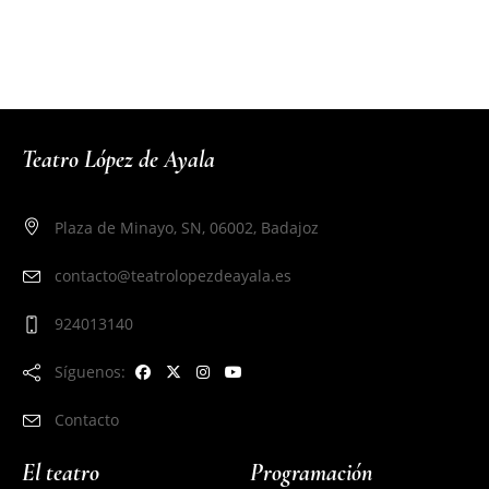
Teatro López de Ayala
Plaza de Minayo, SN, 06002, Badajoz
contacto@teatrolopezdeayala.es
924013140
Síguenos:
Contacto
El teatro
Programación