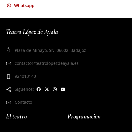
Whatsapp
Teatro López de Ayala
Plaza de Minayo, SN, 06002, Badajoz
contacto@teatrolopezdeayala.es
924013140
Síguenos:
Contacto
El teatro
Programación