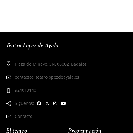
Teatro López de Ayala
Plaza de Minayo, SN, 06002, Badajoz
contacto@teatrolopezdeayala.es
924013140
Síguenos:
Contacto
El teatro
Programación