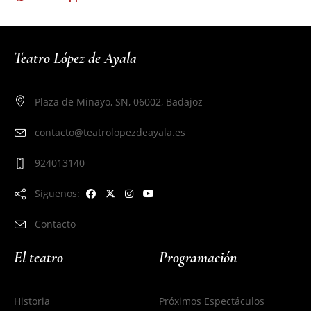
Teatro López de Ayala
Plaza de Minayo, SN, 06002, Badajoz
contacto@teatrolopezdeayala.es
924013140
Síguenos:
Contacto
El teatro
Programación
Historia
Próximos Espectáculos