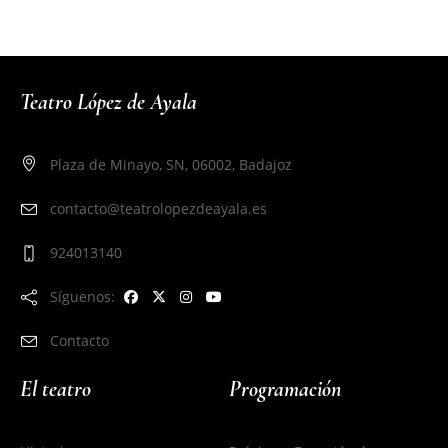
Teatro López de Ayala
Plaza de Minayo, SN, 06002, Badajoz
contacto@teatrolopezdeayala.es
924013140
Síguenos:
Contacto
El teatro
Programación