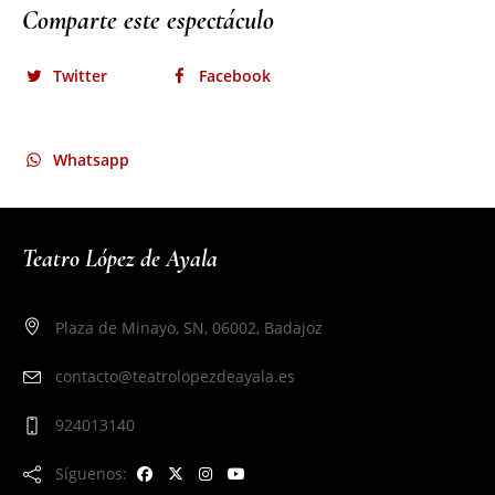
Comparte este espectáculo
Twitter
Facebook
Whatsapp
Teatro López de Ayala
Plaza de Minayo, SN, 06002, Badajoz
contacto@teatrolopezdeayala.es
924013140
Síguenos: