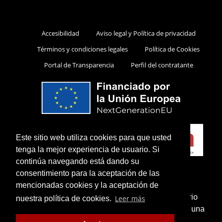
Accesibilidad
Aviso legal y Política de privacidad
Términos y condiciones legales
Política de Cookies
Portal de Transparencia
Perfil del contratante
Este sitio web utiliza cookies para que usted
tenga la mejor experiencia de usuario. Si
continúa navegando está dando su
consentimiento para la aceptación de las
mencionadas cookies y la aceptación de
¿Sabías que puedes añadir un icono en el escritorio
Leer más
nuestra política de cookies.
de tu teléfono para utilizar esta web como si fuese una