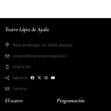
Teatro López de Ayala
Plaza de Minayo, SN, 06002, Badajoz
contacto@teatrolopezdeayala.es
924013140
Síguenos:
Contacto
El teatro
Programación