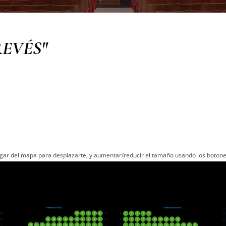
REVÉS"
lugar del mapa para desplazarte, y aumentar/reducir el tamaño usando los boton
Anfiteatro (Pares)
Anfiteatro (Impares)
9
10
8
6
4
2
9
9
1
3
5
7
9
9
8
20
18
16
14
12
10
8
6
4
2
8
8
1
3
5
7
9
11
13
15
17
19
8
7
26
24
22
20
18
16
14
12
10
8
6
4
2
7
7
1
3
5
7
9
11
13
15
17
19
21
23
25
7