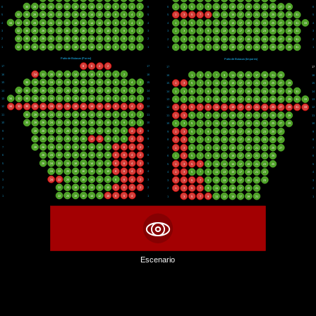
6
30
28
26
24
22
20
18
16
14
12
10
8
6
4
2
6
6
1
3
5
7
9
11
13
15
17
19
21
23
25
27
29
6
5
32
30
28
26
24
22
20
18
16
14
12
10
8
6
4
2
5
5
1
3
5
7
9
11
13
15
17
19
21
23
25
27
29
31
5
4
34
32
30
28
26
24
22
20
18
16
14
12
10
8
6
4
2
4
4
1
3
5
7
9
11
13
15
17
19
21
23
25
27
29
31
33
4
3
32
30
28
26
24
22
20
18
16
14
12
10
8
6
4
2
3
3
1
3
5
7
9
11
13
15
17
19
21
23
25
27
29
31
3
2
32
30
28
26
24
22
20
18
16
14
12
10
8
6
4
2
2
2
1
3
5
7
9
11
13
15
17
19
21
23
25
27
29
31
2
1
32
30
28
26
24
22
20
18
16
14
12
10
8
6
4
2
1
1
1
3
5
7
9
11
13
15
17
19
21
23
25
27
29
31
1
Patio de Butacas (Pares)
Patio de Butacas (Impares)
17
8
6
4
2
17
17
17
16
24
22
20
18
16
14
12
10
8
6
4
2
16
16
1
3
5
7
9
11
13
15
17
19
21
23
16
15
30
28
26
24
22
20
18
16
14
12
10
8
6
4
2
15
15
1
3
5
7
9
11
13
15
17
19
21
23
25
27
29
15
14
32
30
28
26
24
22
20
18
16
14
12
10
8
6
4
2
14
14
1
3
5
7
9
11
13
15
17
19
21
23
25
27
29
31
14
13
34
32
30
28
26
24
22
20
18
16
14
12
10
8
6
4
2
13
13
1
3
5
7
9
11
13
15
17
19
21
23
25
27
29
31
33
13
12
34
32
30
28
26
24
22
20
18
16
14
12
10
8
6
4
2
12
12
1
3
5
7
9
11
13
15
17
19
21
23
25
27
29
31
33
12
11
30
28
26
24
22
20
18
16
14
12
10
8
6
4
2
11
11
1
3
5
7
9
11
13
15
17
19
21
23
25
27
29
11
10
30
28
26
24
22
20
18
16
14
12
10
8
6
4
2
10
10
1
3
5
7
9
11
13
15
17
19
21
23
25
27
29
10
9
28
26
24
22
20
18
16
14
12
10
8
6
4
2
9
9
1
3
5
7
9
11
13
15
17
19
21
23
25
27
9
8
28
26
24
22
20
18
16
14
12
10
8
6
4
2
8
8
1
3
5
7
9
11
13
15
17
19
21
23
25
27
8
7
28
26
24
22
20
18
16
14
12
10
8
6
4
2
7
7
1
3
5
7
9
11
13
15
17
19
21
23
25
27
7
6
26
24
22
20
18
16
14
12
10
8
6
4
2
6
6
1
3
5
7
9
11
13
15
17
19
21
23
25
6
5
26
24
22
20
18
16
14
12
10
8
6
4
2
5
5
1
3
5
7
9
11
13
15
17
19
21
23
25
5
4
24
22
20
18
16
14
12
10
8
6
4
2
4
4
1
3
5
7
9
11
13
15
17
19
21
23
4
3
24
22
20
18
16
14
12
10
8
6
4
2
3
3
1
3
5
7
9
11
13
15
17
19
21
23
3
2
22
20
18
16
14
12
10
8
6
4
2
2
2
1
3
5
7
9
11
13
15
17
19
21
2
1
22
20
18
16
14
12
10
8
6
4
1
1
3
5
7
9
11
13
15
17
19
21
1

Escenario