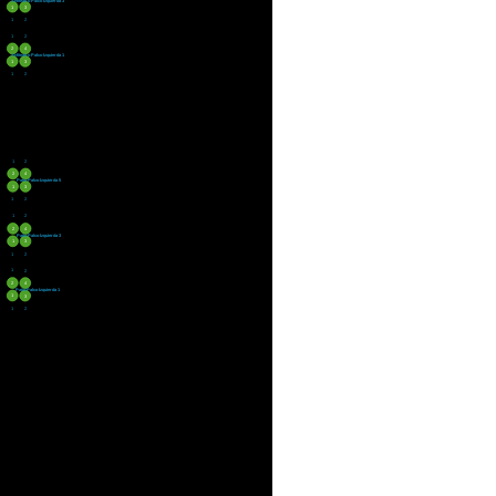
Anfiteatro Palco Izquierda 3
1
3
1
2
1
2
2
4
Anfiteatro Palco Izquierda 1
1
3
1
2
1
2
2
4
Patio Palco Izquierda 5
1
3
1
2
1
2
2
4
Patio Palco Izquierda 3
1
3
1
2
1
2
2
4
Patio Palco Izquierda 1
1
3
1
2