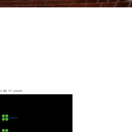
es de +/- zoom
1
2
2
4
Anfiteatro Palco Izquierda 5
1
3
1
2
1
2
2
4