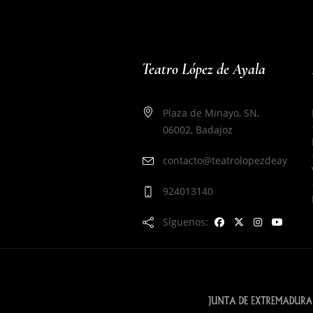
Teatro López de Ayala
Plaza de Minayo, SN,
06002, Badajoz
contacto@teatrolopezdeayala.e
924013140
Síguenos: