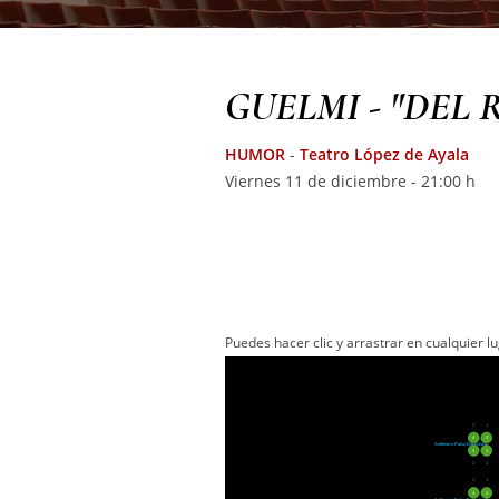
GUELMI - "DEL 
HUMOR
-
Teatro López de Ayala
Viernes 11 de diciembre - 21:00 h
Puedes hacer clic y arrastrar en cualquier 
2
1
4
2
Anfiteatro Palco Derecha 6
3
1
2
1
2
1
4
2