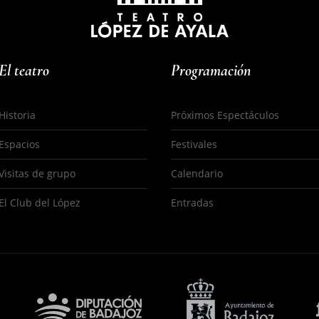
El teatro
Programación
Historia
Próximos Espectáculos
Espacios
Festivales
s
Visitas de grupo
Calendario
El Club del López
Entradas