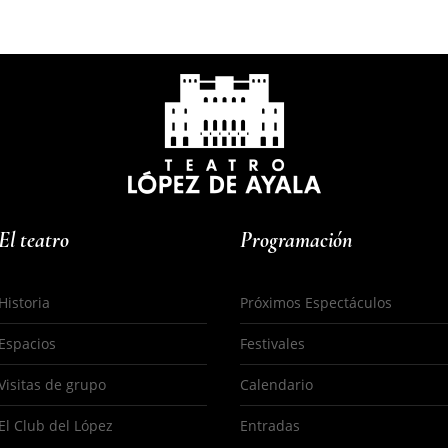
El teatro
Programación
Historia
Próximos Espectáculos
Espacios
Festivales
s
Visitas de grupo
Calendario
El Club del López
Entradas