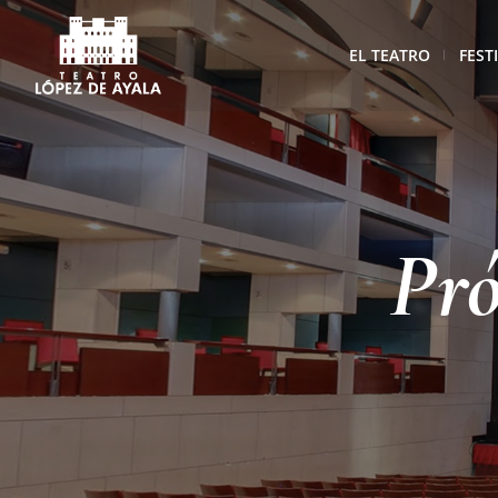
EL TEATRO
FEST
Pró