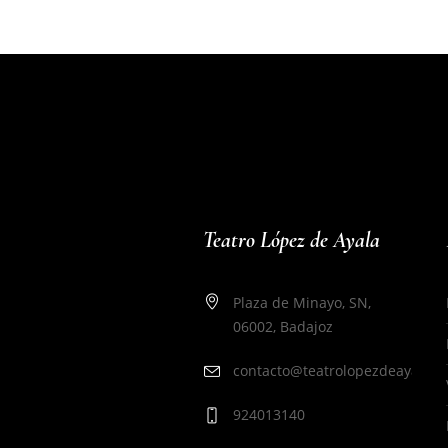
Teatro López de Ayala
Plaza de Minayo, SN,
06002, Badajoz
contacto@teatrolopezdeayala.e
924013140