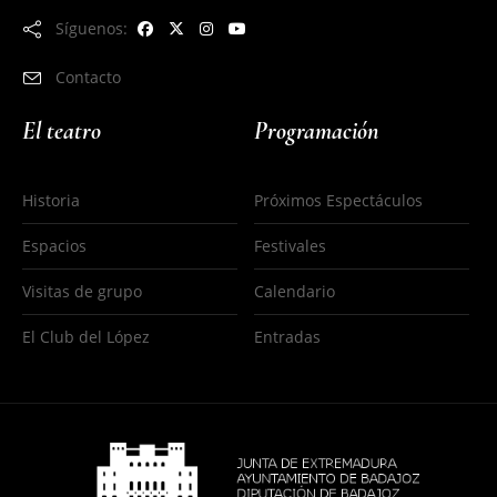
Síguenos:
Contacto
El teatro
Programación
Historia
Próximos Espectáculos
Espacios
Festivales
Visitas de grupo
Calendario
El Club del López
Entradas