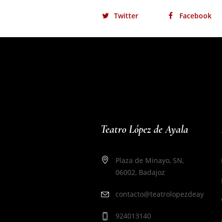
Twitter
Facebook
Teatro López de Ayala
Plaza de Minayo, SN,
06002, Badajoz
contacto@teatrolopezdeayala.e
924013140