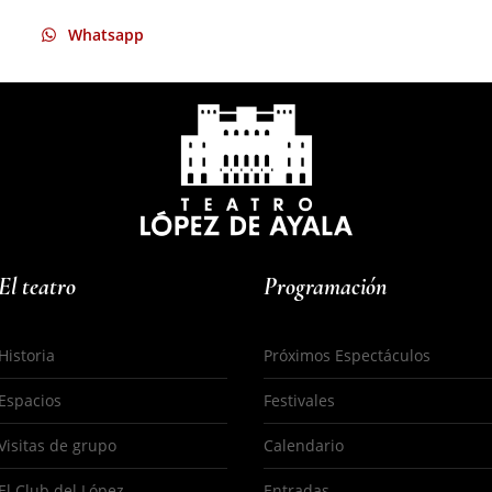
Whatsapp
El teatro
Programación
Historia
Próximos Espectáculos
Espacios
Festivales
s
Visitas de grupo
Calendario
El Club del López
Entradas