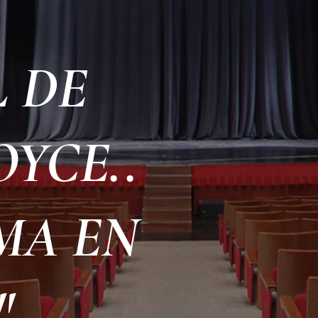
 DE
OYCE..
MA EN
"