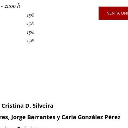
 - 21:00 h
VENTA ONL
15€
15€
15€
15€