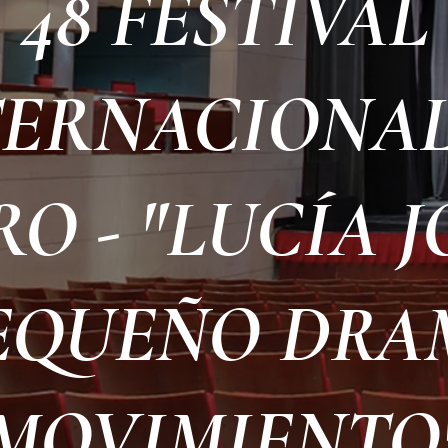
48 FESTIVAL
TERNACIONAL
O - "LUCÍA J
EQUEÑO DRA
MOVIMIENTO