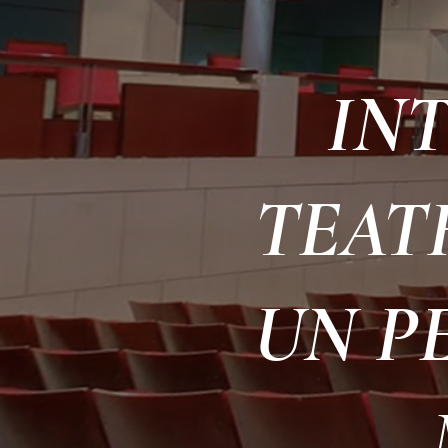
IN
TEATR
UN P