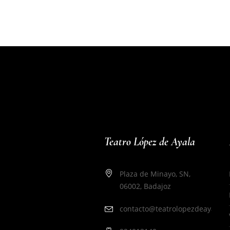
Teatro López de Ayala
Plaza de Minayo, SN,
06002, Badajoz
contacto@teatrolopezdeayala.e