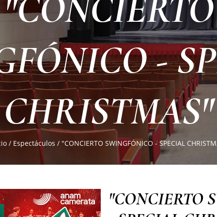
"CONCIERTO
GFÓNICO - SP
CHRISTMAS"
cio
/
Espectáculos
/
"CONCIERTO SWINGFÓNICO - SPECIAL CHRISTM
"CONCIERTO 