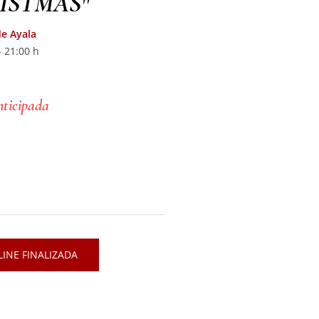
RISTMAS"
de Ayala
 21:00 h
nticipada
INE FINALIZADA