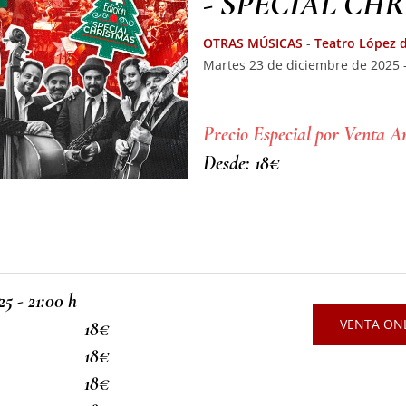
- SPECIAL CH
OTRAS MÚSICAS
-
Teatro López 
Martes 23 de diciembre de 2025 -
Precio Especial por Venta A
Desde: 18€
5 - 21:00 h
VENTA ONL
18€
18€
18€