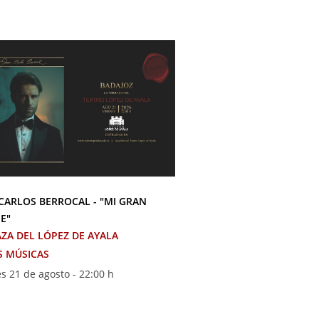
CARLOS BERROCAL - "MI GRAN
SE ACABÓ: TRIBUTO A M
E"
MIGUEL POVEDA
ZA DEL LÓPEZ DE AYALA
TERRAZA DEL LÓPEZ DE
S MÚSICAS
OTRAS MÚSICAS
s 21 de agosto - 22:00 h
Sábado 22 de agosto - 2