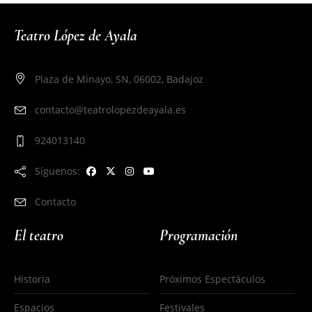
Teatro López de Ayala
Plaza de Minayo, SN, 06002, Badajoz
contacto@teatrolopezdeayala.es
924013140
Síguenos:
Contacto
El teatro
Programación
Historia
Próximos Espectáculos
Espacios
Festivales