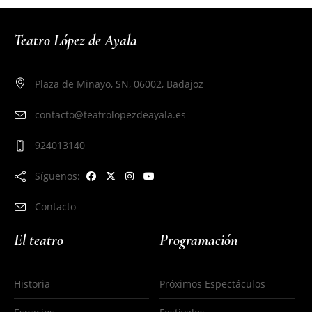
Teatro López de Ayala
Plaza de Minayo, SN, 06002, Badajoz
contacto@teatrolopezdeayala.es
924013140
Síguenos:
Contacto
El teatro
Programación
Historia
Próximos Espectáculos