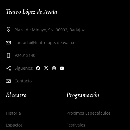
Teatro López de Ayala
Plaza de Minayo, SN, 06002, Badajoz
contacto@teatrolopezdeayala.es
924013140
Síguenos:
Contacto
El teatro
Programación
Historia
Próximos Espectáculos
Espacios
Festivales