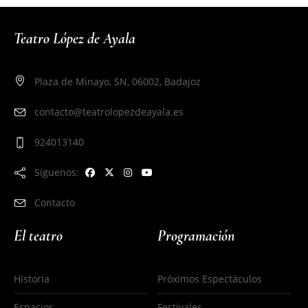
Teatro López de Ayala
Plaza de Minayo, SN, 06002, Badajoz
contacto@teatrolopezdeayala.es
924013140
Síguenos:
Contacto
El teatro
Programación
Historia
Próximos Espectáculos
Espacios
Festivales