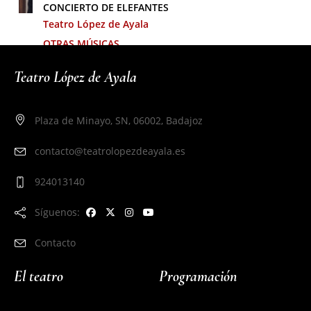
CONCIERTO DE ELEFANTES
Teatro López de Ayala
OTRAS MÚSICAS
Sábado 27 de febrero de 2027 -
21:00 h
Teatro López de Ayala
COMPRAR ENTRADAS
Plaza de Minayo, SN, 06002, Badajoz
contacto@teatrolopezdeayala.es
924013140
Síguenos:
Contacto
El teatro
Programación