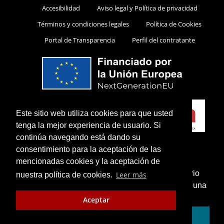
Accesibilidad
Aviso legal y Política de privacidad
Términos y condiciones legales
Política de Cookies
Portal de Transparencia
Perfil del contratante
Este sitio web utiliza cookies para que usted
tenga la mejor experiencia de usuario. Si
continúa navegando está dando su
consentimiento para la aceptación de las
mencionadas cookies y la aceptación de
¿Sabías que puedes añadir un icono en el escritorio
Leer más
nuestra política de cookies.
de tu teléfono para utilizar esta web como si fuese una
Cerrar
aplicación instalada?
Aceptar
© 2026 Teatro López de Ayala - Diseño:
Azulae
Enséñame cómo...