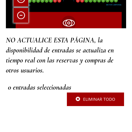
19
17
15
13
11
9
7
5
3
1
1
2
4
1
6
8
10
12
14
16
18
20
SECTOR 1 (IMPARES)
SECTOR 1 (PARES)

NO ACTUALICE ESTA PÁGINA, la
Escenario
disponibilidad de entradas se actualiza en
tiempo real con las reservas y compras de
otros usuarios.
0
entradas seleccionadas
ELIMINAR TODO