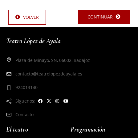
CONTINUAR
VOLVER
Teatro López de Ayala
Plaza de Minayo, SN, 06002, Badajoz
contacto@teatrolopezdeayala.es
924013140
Síguenos:
Contacto
El teatro
Programación